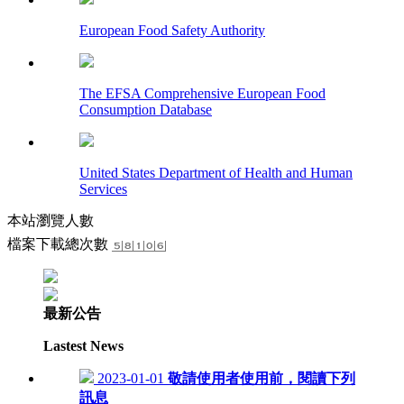
European Food Safety Authority
The EFSA Comprehensive European Food
Consumption Database
United States Department of Health and Human
Services
本站瀏覽人數
檔案下載總次數
最新公告
Lastest News
2023-01-01
敬請使用者使用前，閱讀下列
訊息